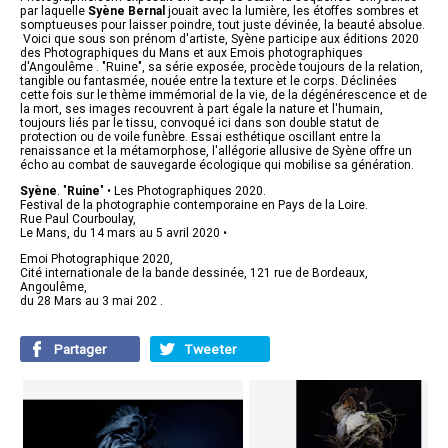
par laquelle
Syène Bernal
jouait avec la lumière, les étoffes sombres et
somptueuses pour laisser poindre, tout juste dévinée, la beauté absolue.
Voici que sous son prénom d'artiste, Syène participe aux éditions 2020
des Photographiques du Mans et aux Emois photographiques
d'Angoulême . "Ruine", sa série exposée, procède toujours de la relation,
tangible ou fantasmée, nouée entre la texture et le corps. Déclinées
cette fois sur le thème immémorial de la vie, de la dégénérescence et de
la mort, ses images recouvrent à part égale la nature et l'humain,
toujours liés par le tissu, convoqué ici dans son double statut de
protection ou de voile funèbre. Essai esthétique oscillant entre la
renaissance et la métamorphose, l'allégorie allusive de Syène offre un
écho au combat de sauvegarde écologique qui mobilise sa génération.
Syène
. "
Ruine
" • Les Photographiques 2020.
Festival de la photographie contemporaine en Pays de la Loire.
Rue Paul Courboulay,
Le Mans, du 14 mars au 5 avril 2020 •
Emoi Photographique 2020,
Cité internationale de la bande dessinée, 121 rue de Bordeaux,
Angoulême,
du 28 Mars au 3 mai 202 .
Partager
Tweeter