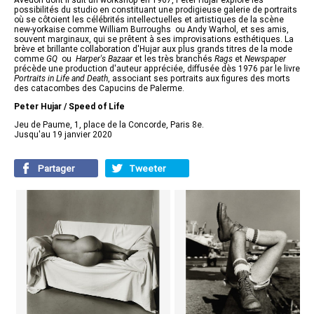
Avedon dont il suit un workshop en 1967, Peter Hujar explore les
possibilités du studio en constituant une prodigieuse galerie de portraits
où se côtoient les célébrités intellectuelles et artistiques de la scène
new-yorkaise comme William Burroughs ou Andy Warhol, et ses amis,
souvent marginaux, qui se prêtent à ses improvisations esthétiques. La
brève et brillante collaboration d'Hujar aux plus grands titres de la mode
comme
GQ
ou
Harper's Bazaar
et les très branchés
Rags
et
Newspaper
précède une production d'auteur appréciée, diffusée dès 1976 par le livre
Portraits in Life and Death
, associant ses portraits aux figures des morts
des catacombes des Capucins de Palerme.
Peter Hujar /
Speed of Life
Jeu de Paume, 1, place de la Concorde, Paris 8e.
Jusqu'au 19 janvier 2020
Partager
Tweeter