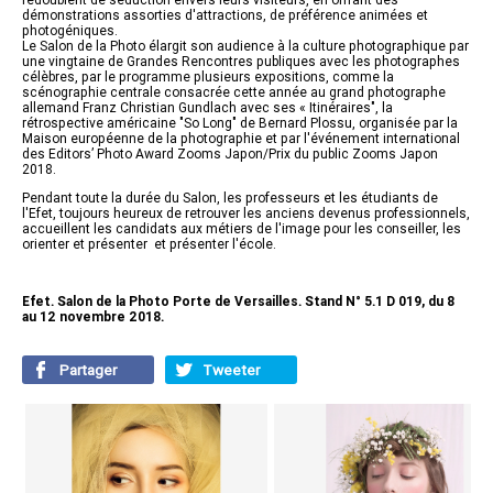
redoublent de séduction envers leurs visiteurs, en offrant des
démonstrations assorties d'attractions, de préférence animées et
photogéniques.
Le Salon de la Photo élargit son audience à la culture photographique par
une vingtaine de Grandes Rencontres publiques avec les photographes
célèbres, par le programme plusieurs expositions, comme la
scénographie centrale consacrée cette année au grand photographe
allemand Franz Christian Gundlach avec ses « Itinéraires", la
rétrospective américaine "So Long" de Bernard Plossu, organisée par la
Maison européenne de la photographie et par l'événement international
des Editors’ Photo Award Zooms Japon/Prix du public Zooms Japon
2018.
Pendant toute la durée du Salon, les professeurs et les étudiants de
l'Efet, toujours heureux de retrouver les anciens devenus professionnels,
accueillent les candidats aux métiers de l'image pour les conseiller, les
orienter et présenter et présenter l'école.
Efet. Salon de la Photo Porte de Versailles. Stand N° 5.1 D 019, du 8
au 12 novembre 2018.
Partager
Tweeter